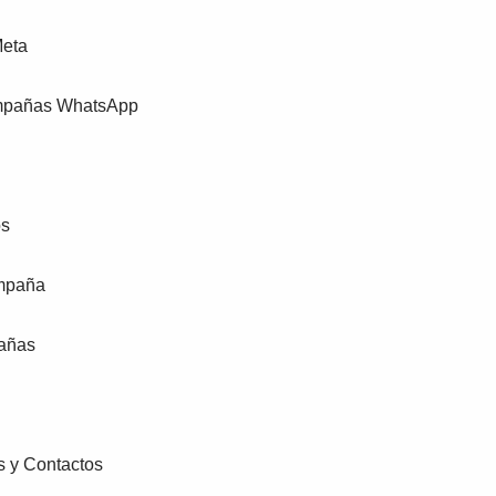
Meta
mpañas WhatsApp
os
mpaña
añas
s y Contactos