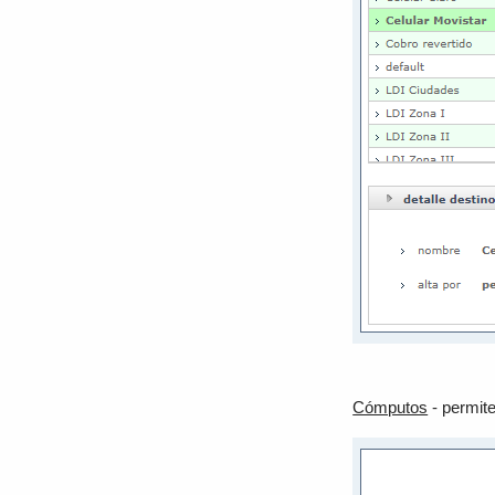
Cómputos
- permit