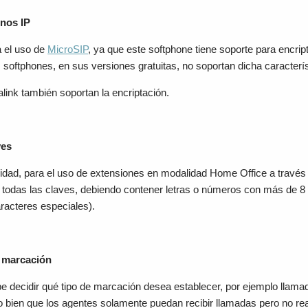
onos IP
 el uso de
MicroSIP
, ya que este softphone tiene soporte para encrip
s softphones, en sus versiones gratuitas, no soportan dicha caracterís
alink también soportan la encriptación.
ves
idad, para el uso de extensiones en modalidad Home Office a travé
 todas las claves, debiendo contener letras o números con más de 8 
aracteres especiales).
e marcación
e decidir qué tipo de marcación desea establecer, por ejemplo llamad
 o bien que los agentes solamente puedan recibir llamadas pero no rea