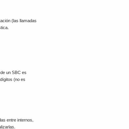
tación (las llamadas
tica.
s de un SBC es
dígitos (no es
as entre internos,
lizarlas.