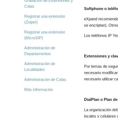
Grabación de Extensiones y
Colas
Softphone o teléf
Registrar una extensión
eXpand recomienda
(Zoiper)
se encriptan). Otro
Registrar una extensión
Los teléfonos IP Ye
(MicroSIP)
Administración de
Departamentos
Extensiones y cla
Administración de
Por temas de segur
Localidades
necesario modificar
necesario utilizar c
Administración de Colas
Más información
DialPlan o Plan d
La organización deb
locales y celulares