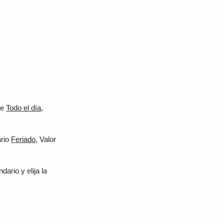
ue
Todo el día
,
ario
Feriado
, Valor
ario y elija la