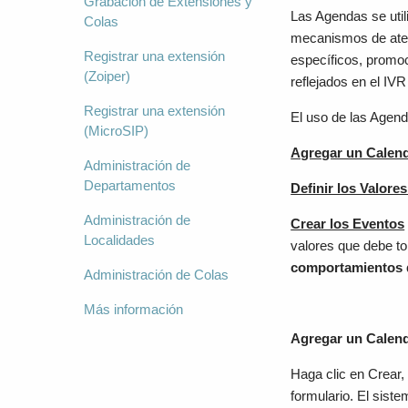
Grabación de Extensiones y
Las Agendas se util
Colas
mecanismos de atenc
Registrar una extensión
específicos, promoc
(Zoiper)
reflejados en el IV
Registrar una extensión
El uso de las Agend
(MicroSIP)
Agregar un Calend
Administración de
Departamentos
Definir los Valore
Administración de
Crear los Eventos
Localidades
valores que debe t
comportamientos 
Administración de Colas
Más información
Agregar un Calend
Haga clic en Crear,
formulario. El siste