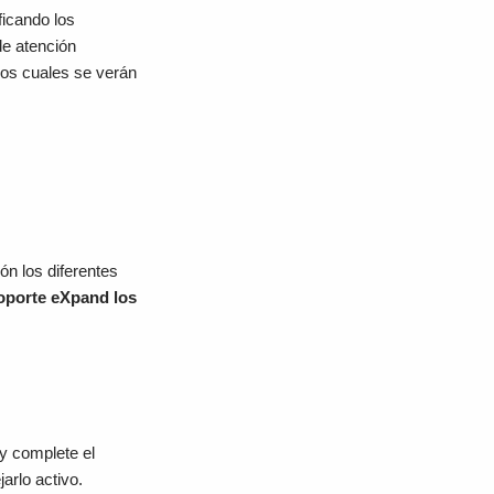
ficando los
de atención
los cuales se verán
n los diferentes
oporte eXpand los
 y complete el
jarlo activo.